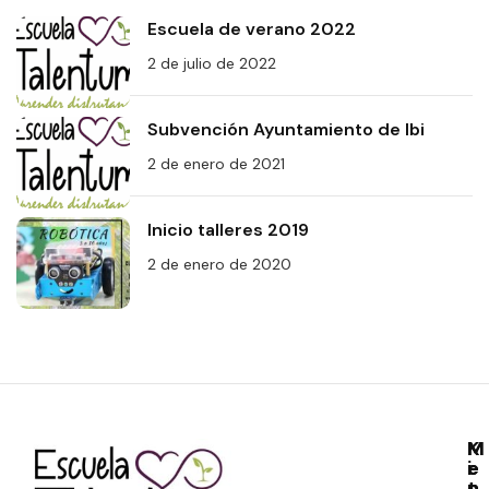
Escuela de verano 2022
2 de julio de 2022
Subvención Ayuntamiento de Ibi
2 de enero de 2021
Inicio talleres 2019
2 de enero de 2020
M
M
K
e
e
i
n
n
t