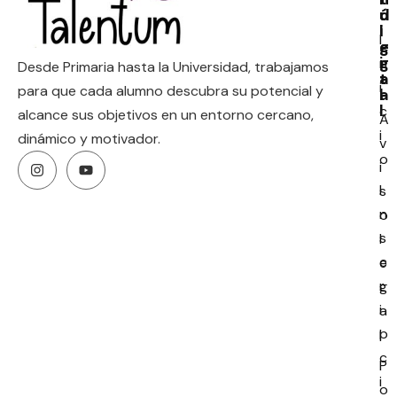
ú
ú
d
l
i
I
e
g
g
i
n
Desde Primaria hasta la Universidad, trabajamos
a
t
i
para que cada alumno descubra su potencial y
l
a
l
c
alcance sus objetivos en un entorno cercano,
A
i
dinámico y motivador.
v
o
i
I
s
n
o
s
l
c
e
r
g
i
a
p
l
c
P
i
o