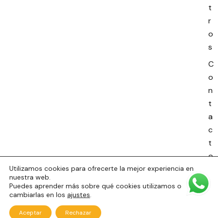
t
r
o
s
C
o
n
t
a
c
t
o
Utilizamos cookies para ofrecerte la mejor experiencia en
nuestra web.
Puedes aprender más sobre qué cookies utilizamos o
© EscuelaTalentum 2026 | Desarrollo web
Domerco
.
cambiarlas en los
ajustes
.
Aceptar
Rechazar
Inicio